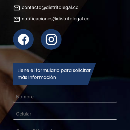
contacto@distritolegal.co
notificaciones@distritolegal.co
Llene el formulario para solicitar
más información