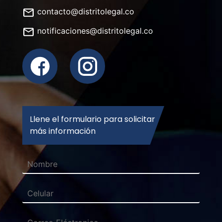
contacto@distritolegal.co
notificaciones@distritolegal.co
Llene el formulario para solicitar
más información