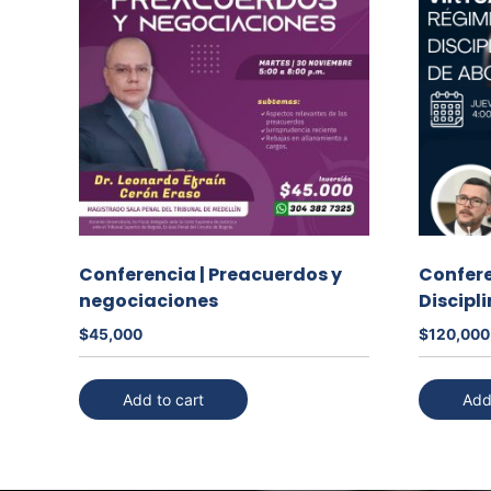
Conferencia | Preacuerdos y
Confere
negociaciones
Discipl
$
45,000
$
120,000
Add to cart
Add