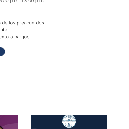
:00 p.m. a 8:00 p.m.
s de los preacuerdos
ente
ento a cargos