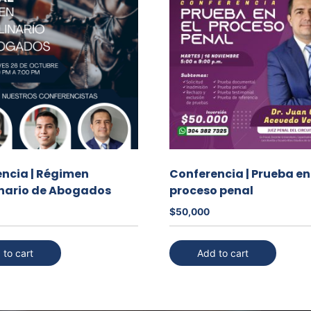
ncia | Régimen
Conferencia | Prueba en
inario de Abogados
proceso penal
$
50,000
 to cart
Add to cart